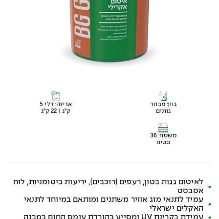
גוון: מבחר
אריזה: דלי 5
גוונים
ק"ג | 22 ק"ג
משטח: 36
סטים
לאיטום גגות בטון, רעפים (רוכבים), יריעות ביטומניות, לוח
אסבסט
עמיד לתנאי מזג אוויר משתנים ומותאם במיוחד לתנאי
האקלים ישראלי
עמידת בקרינת UV ומסייע בהורדת עומס החום במבנה