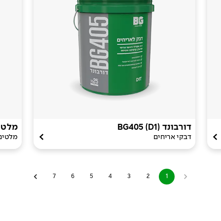
דורבונד BG405 (D1)
מלט ל
דבקי אריחים
מלטים
7
6
5
4
3
2
1