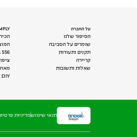
על החברה
SIMPLY עולם
הסיפור שלנו
הכירו את
שומרים על הסביבה
המוצ
תקנים ותעודות
556 גוונים
קריירה
ציפו
שאלות ותשובות
מאחו
DIY: לצבוע נכון
תנאי שימוש
מדיניות פרטיו