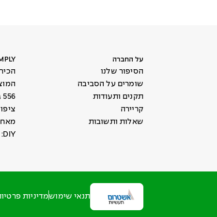
על החברה
SIMPLY עולם
הסיפור שלנו
הכירו את
שומרים על הסביבה
המוצ
תקנים ותעודות
556 גוונים
קריירה
ציפו
שאלות ותשובות
מאחו
DIY: לצבוע נכון
תנאי שימוש
מדיניות פרטיו