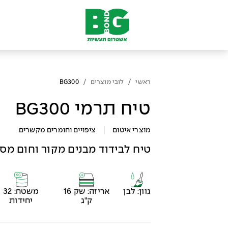
/
/
ראשי
לובי מוצרים
BG300
טיח תרמי BG300
מוצרי איטום
ציפויים וחומרים מקשרים
טיח לבידוד מבנים מקור וחום מסוג 0
גוון: לבן
אריזה: שק 16
משטח: 32
ק"ג
יחידות