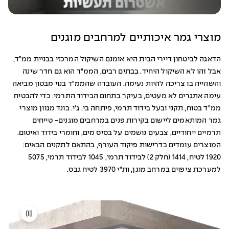
מוצרי גמר איכותיים למרחבים מוגנים
הדאגה לביטחון דיירי הבית היא אומנם השיקול המרכזי בבניית ממ"ד,
אבל זהו לא השיקול היחיד. בבתים רבים, הממ"ד הוא גם חדר שינה
והשהייה בו צריכה להיות נעימה. העובדה שהממ"ד בנוי מבטון מביאה
עימה אתגרים לא מעטים, בעיקר בתחום הבידוד התרמי. כדי להבטיח
ממ"ד בטוח, תקני ובעל בידוד תרמי, פיתחה בי. ג'י. בונד מגוון מוצרי
גמר המותאמים ליישום בקירות פנים במרחבים מוגנים- טייחים
תרמיים ייחודיים, צבעים נושמים על בסיס מים, וחומרי בידוד ואיטום.
המוצרים עומדים בדרישות פיקוד העורף, בהתאם לתקנים הבאים:
1920 לטיח, 1414 (חלק 2) לבידוד תרמי, 1045 לבידוד תרמי, 5075
למערכת ציפוים במרחב מוגן, ות"י 3970 לטיח גבס.