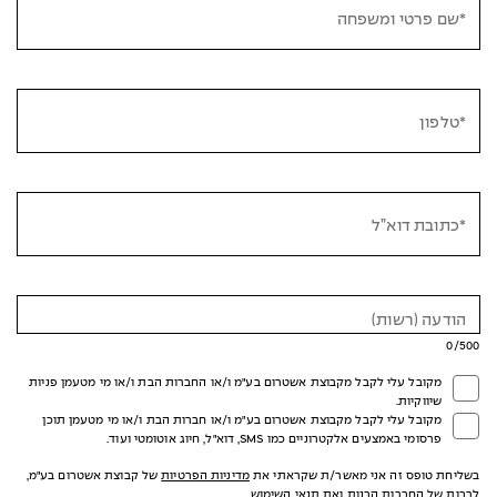
*שם פרטי ומשפחה
*טלפון
*כתובת דוא”ל
הודעה (רשות)
0
/500
מקובל עלי לקבל מקבוצת אשטרום בע"מ ו/או החברות הבת ו/או מי מטעמן פניות
שיווקיות.
מקובל עלי לקבל מקבוצת אשטרום בע"מ ו/או חברות הבת ו/או מי מטעמן תוכן
פרסומי באמצעים אלקטרוניים כמו SMS, דוא"ל, חיוג אוטומטי ועוד.
בשליחת טופס זה אני מאשר/ת שקראתי את
מדיניות הפרטיות
של קבוצת אשטרום בע"מ,
לרבות של החברות הבנות ואת
תנאי השימוש
.